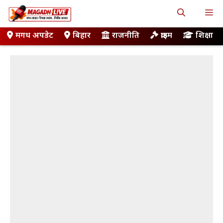
Skip
M
to
content
मगध अपडेट
बिहार
राजनीति
क्राइम
शिक्षा