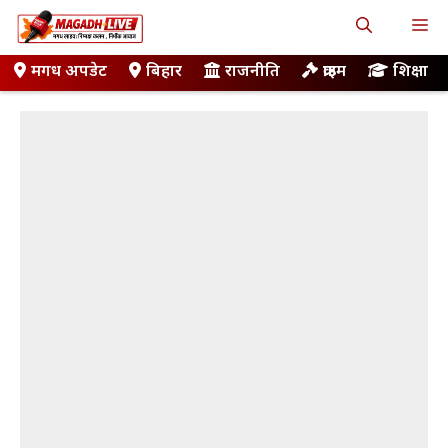
Skip
M
to
content
मगध अपडेट
बिहार
राजनीति
क्राइम
शिक्षा