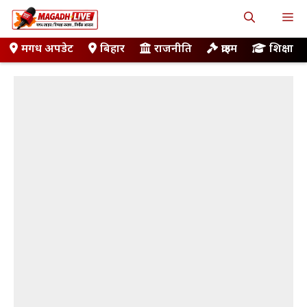
Skip
M
to
content
मगध अपडेट
बिहार
राजनीति
क्राइम
शिक्षा