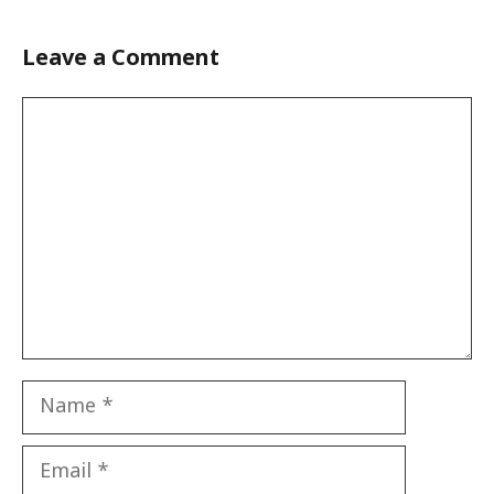
Leave a Comment
Comment
Name
Email