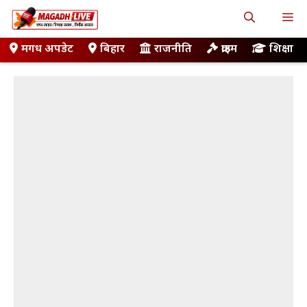
Skip
M
to
content
मगध अपडेट
बिहार
राजनीति
क्राइम
शिक्षा