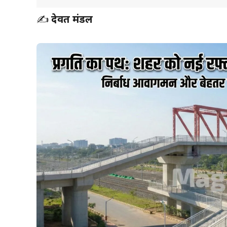
✍️
देवब्रत मंडल