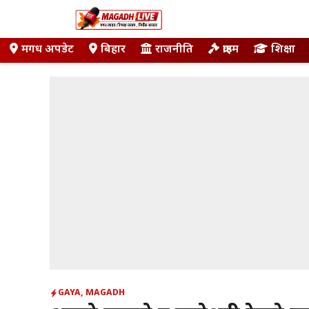
Skip
to
content
मगध अपडेट
बिहार
राजनीति
क्राइम
शिक्षा
GAYA
,
MAGADH