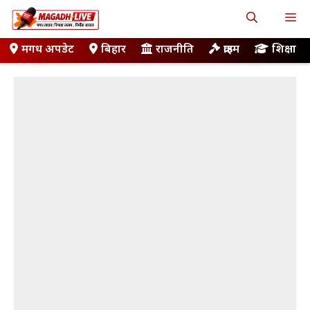
Skip
M
to
content
मगध अपडेट
बिहार
राजनीति
क्राइम
शिक्षा