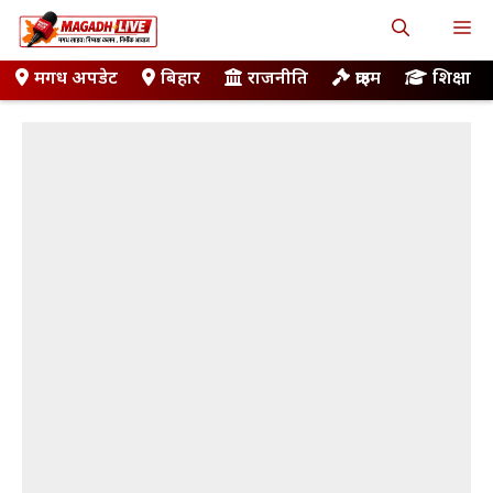
Skip
M
to
content
मगध अपडेट
बिहार
राजनीति
क्राइम
शिक्षा