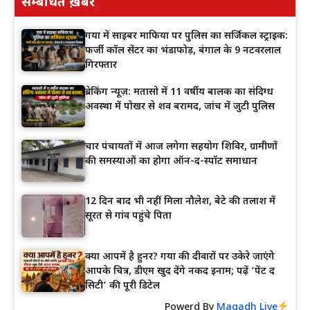
सम्बंधित ख़बरें
गया में साइबर माफिया पर पुलिस का सर्जिकल स्ट्राइक:
फर्जी कॉल सेंटर का भंडाफोड़, बंगाल के 9 नटवरलाल
गिरफ्तार
ब्रेकिंग न्यूज़: मतासो में 11 वर्षीय बालक का संदिग्ध
अवस्था में पोखर से शव बरामद, जांच में जुटी पुलिस
चार पंचायतों में आज लगेगा सहयोग शिविर, ग्रामीणों
की समस्याओं का होगा ऑन-द-स्पॉट समाधान
12 दिन बाद भी नहीं मिला नौलेश, बेटे की तलाश में
सूरत से गांव पहुंचे पिता
क्या आपमें है हुनर? गया की दीवारों पर उकेरे जाएंगे
आपके चित्र, डीएम खुद देंगे नकद इनाम; पढ़ें ‘पेंट द
सिटी’ की पूरी डिटेल
Powerd By
Magadh Live