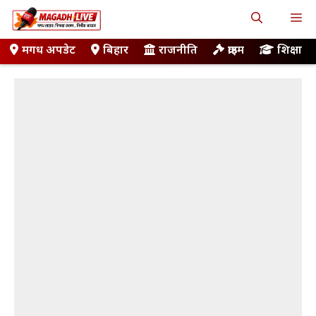
Skip
M
to
content
मगध अपडेट
बिहार
राजनीति
क्राइम
शिक्षा