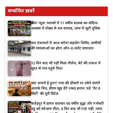
सम्बंधित ख़बरें
ब्रेकिंग न्यूज़: मतासो में 11 वर्षीय बालक का संदिग्ध
अवस्था में पोखर से शव बरामद, जांच में जुटी पुलिस
चार पंचायतों में आज लगेगा सहयोग शिविर, ग्रामीणों
की समस्याओं का होगा ऑन-द-स्पॉट समाधान
12 दिन बाद भी नहीं मिला नौलेश, बेटे की तलाश में
सूरत से गांव पहुंचे पिता
क्या आपमें है हुनर? गया की दीवारों पर उकेरे जाएंगे
आपके चित्र, डीएम खुद देंगे नकद इनाम; पढ़ें ‘पेंट द
सिटी’ की पूरी डिटेल
फतेहपुर में डायन बताकर 60 वर्षीय वृद्धा और गर्भवती
बहू को सरेआम पीटा, 6 दिन बाद भी FIR नहीं; न्याय