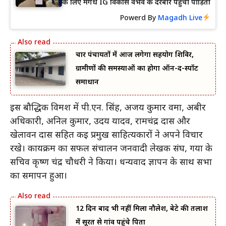
के लिए मगध IG विकास वैभव के दरबार पहुंची पीड़िता
Powerd By
Magadh Live
चार पंचायतों में आज लगेगा सहयोग शिविर,
ग्रामीणों की समस्याओं का होगा ऑन-द-स्पॉट
समाधान
इस बौद्धिक विमर्श में पी.एन. सिंह, अजय कुमार वर्मा, अबीर
अधिकारी, अनिल कुमार, उदय यादव, रामचंद्र दास और
खेलावन दास सहित कई प्रमुख साहित्यकारों ने अपने विचार
रखे। कार्यक्रम का सफल संचालन जनवादी लेखक संघ, गया के
सचिव कृष्ण चंद्र चौधरी ने किया। धन्यवाद ज्ञापन के साथ सभा
का समापन हुआ।
12 दिन बाद भी नहीं मिला नौलेश, बेटे की तलाश
में सूरत से गांव पहुंचे पिता