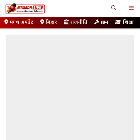
Skip
M
to
content
मगध अपडेट
बिहार
राजनीति
क्राइम
शिक्षा