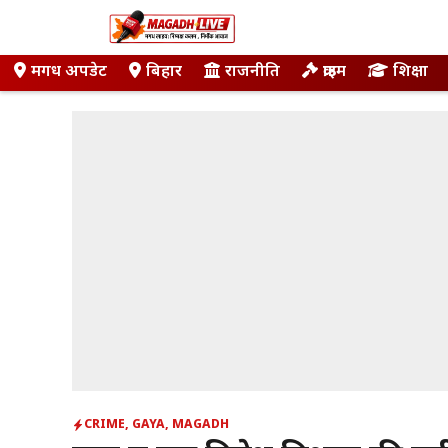
Skip
to
content
मगध अपडेट
बिहार
राजनीति
क्राइम
शिक्षा
CRIME
,
GAYA
,
MAGADH