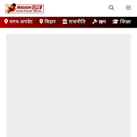
Skip
M
to
content
मगध अपडेट
बिहार
राजनीति
क्राइम
शिक्षा