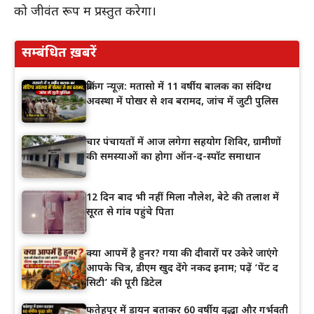
को जीवंत रूप में प्रस्तुत करेगा।
सम्बंधित ख़बरें
ब्रेकिंग न्यूज़: मतासो में 11 वर्षीय बालक का संदिग्ध
अवस्था में पोखर से शव बरामद, जांच में जुटी पुलिस
चार पंचायतों में आज लगेगा सहयोग शिविर, ग्रामीणों
की समस्याओं का होगा ऑन-द-स्पॉट समाधान
12 दिन बाद भी नहीं मिला नौलेश, बेटे की तलाश में
सूरत से गांव पहुंचे पिता
क्या आपमें है हुनर? गया की दीवारों पर उकेरे जाएंगे
आपके चित्र, डीएम खुद देंगे नकद इनाम; पढ़ें ‘पेंट द
सिटी’ की पूरी डिटेल
फतेहपुर में डायन बताकर 60 वर्षीय वृद्धा और गर्भवती