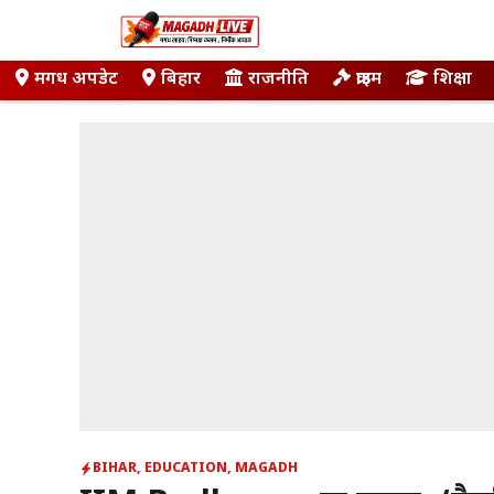
Skip
to
content
मगध अपडेट
बिहार
राजनीति
क्राइम
शिक्षा
BIHAR
,
EDUCATION
,
MAGADH