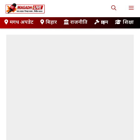
Skip
M
to
content
मगध अपडेट
बिहार
राजनीति
क्राइम
शिक्षा