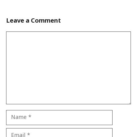
Leave a Comment
Comment
Name
Email