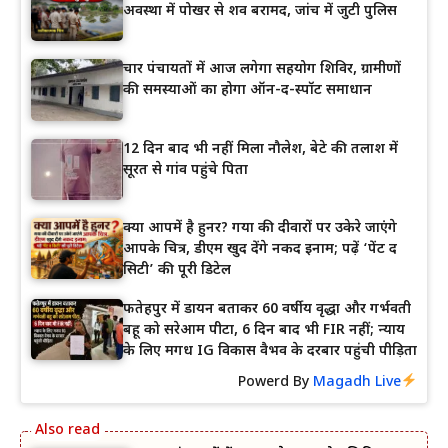
अवस्था में पोखर से शव बरामद, जांच में जुटी पुलिस
चार पंचायतों में आज लगेगा सहयोग शिविर, ग्रामीणों
की समस्याओं का होगा ऑन-द-स्पॉट समाधान
12 दिन बाद भी नहीं मिला नौलेश, बेटे की तलाश में
सूरत से गांव पहुंचे पिता
क्या आपमें है हुनर? गया की दीवारों पर उकेरे जाएंगे
आपके चित्र, डीएम खुद देंगे नकद इनाम; पढ़ें ‘पेंट द
सिटी’ की पूरी डिटेल
फतेहपुर में डायन बताकर 60 वर्षीय वृद्धा और गर्भवती
बहू को सरेआम पीटा, 6 दिन बाद भी FIR नहीं; न्याय
के लिए मगध IG विकास वैभव के दरबार पहुंची पीड़िता
Powerd By
Magadh Live