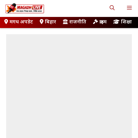
Skip
M
to
content
मगध अपडेट
बिहार
राजनीति
क्राइम
शिक्षा