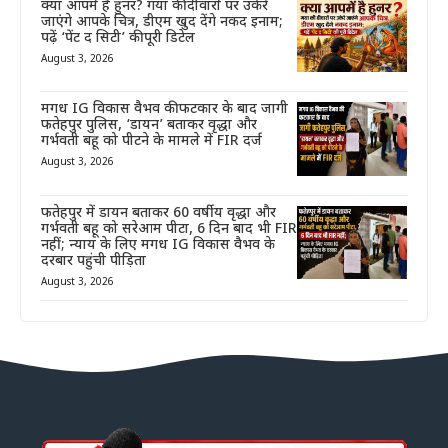
क्या आपमें है हुनर? गया की दीवारों पर उकेरे
जाएंगे आपके चित्र, डीएम खुद देंगे नकद इनाम;
पढ़ें ‘पेंट द सिटी’ की पूरी डिटेल
August 3, 2026
मगध IG विकास वैभव की फटकार के बाद जागी
फतेहपुर पुलिस, ‘डायन’ बताकर वृद्धा और
गर्भवती बहू को पीटने के मामले में FIR दर्ज
August 3, 2026
फतेहपुर में डायन बताकर 60 वर्षीय वृद्धा और
गर्भवती बहू को सरेआम पीटा, 6 दिन बाद भी FIR
नहीं; न्याय के लिए मगध IG विकास वैभव के
दरबार पहुंची पीड़िता
August 3, 2026