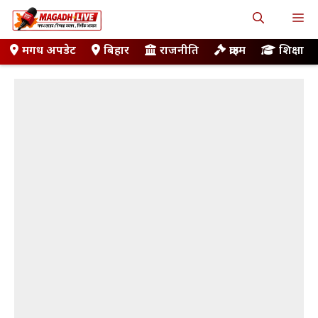
Skip
M
to
content
मगध अपडेट
बिहार
राजनीति
क्राइम
शिक्षा