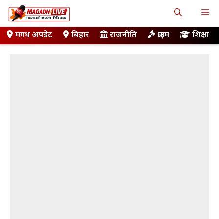
Skip
M
to
content
मगध अपडेट
बिहार
राजनीति
क्राइम
शिक्षा