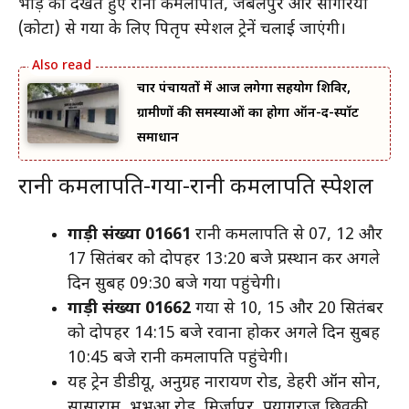
भीड़ को देखते हुए रानी कमलापति, जबलपुर और सोगरिया
(कोटा) से गया के लिए पितृपक्ष स्पेशल ट्रेनें चलाई जाएंगी।
चार पंचायतों में आज लगेगा सहयोग शिविर,
ग्रामीणों की समस्याओं का होगा ऑन-द-स्पॉट
समाधान
रानी कमलापति-गया-रानी कमलापति स्पेशल
गाड़ी संख्या 01661
रानी कमलापति से 07, 12 और
17 सितंबर को दोपहर 13:20 बजे प्रस्थान कर अगले
दिन सुबह 09:30 बजे गया पहुंचेगी।
गाड़ी संख्या 01662
गया से 10, 15 और 20 सितंबर
को दोपहर 14:15 बजे रवाना होकर अगले दिन सुबह
10:45 बजे रानी कमलापति पहुंचेगी।
यह ट्रेन डीडीयू, अनुग्रह नारायण रोड, डेहरी ऑन सोन,
सासाराम, भभुआ रोड, मिर्जापुर, प्रयागराज छिवकी,