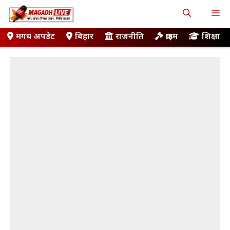
Skip
M
to
content
मगध अपडेट
बिहार
राजनीति
क्राइम
शिक्षा