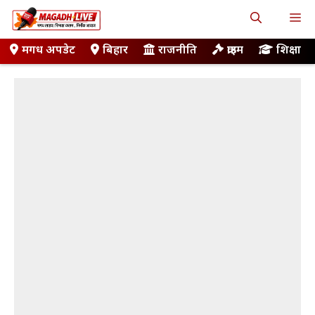
Skip
M
to
content
मगध अपडेट
बिहार
राजनीति
क्राइम
शिक्षा