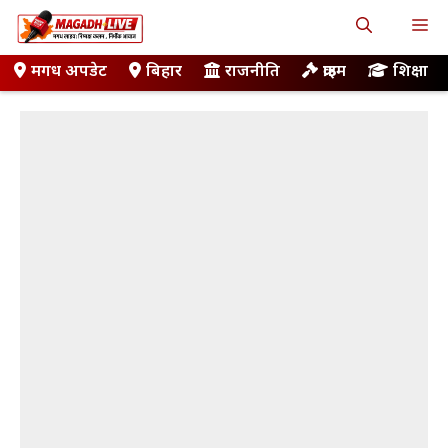
Skip
M
to
content
मगध अपडेट
बिहार
राजनीति
क्राइम
शिक्षा