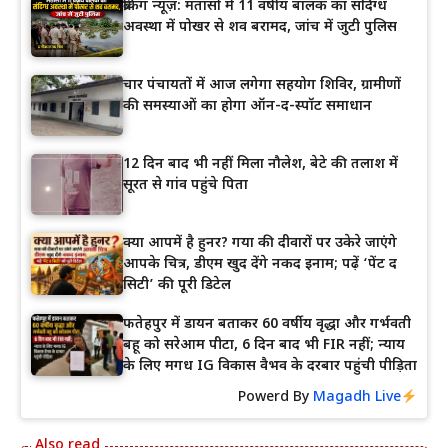
ब्रेकिंग न्यूज़: मतासो में 11 वर्षीय बालक का संदिग्ध
अवस्था में पोखर से शव बरामद, जांच में जुटी पुलिस
चार पंचायतों में आज लगेगा सहयोग शिविर, ग्रामीणों
की समस्याओं का होगा ऑन-द-स्पॉट समाधान
12 दिन बाद भी नहीं मिला नौलेश, बेटे की तलाश में
सूरत से गांव पहुंचे पिता
क्या आपमें है हुनर? गया की दीवारों पर उकेरे जाएंगे
आपके चित्र, डीएम खुद देंगे नकद इनाम; पढ़ें ‘पेंट द
सिटी’ की पूरी डिटेल
फतेहपुर में डायन बताकर 60 वर्षीय वृद्धा और गर्भवती
बहू को सरेआम पीटा, 6 दिन बाद भी FIR नहीं; न्याय
के लिए मगध IG विकास वैभव के दरबार पहुंची पीड़िता
Powerd By
Magadh Live