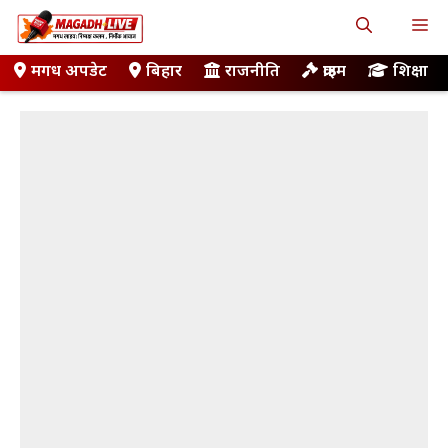
Skip
M
to
content
मगध अपडेट
बिहार
राजनीति
क्राइम
शिक्षा