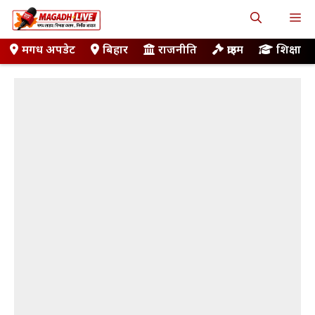
Skip
M
to
content
मगध अपडेट
बिहार
राजनीति
क्राइम
शिक्षा