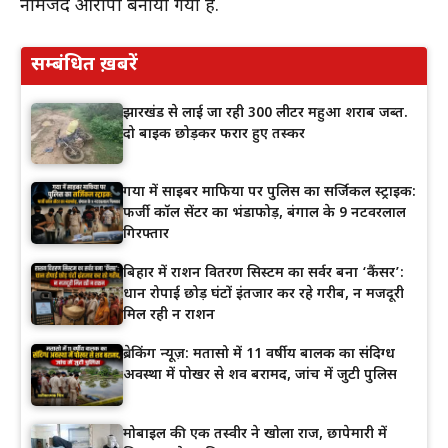
नामजद आरोपी बनाया गया है.
सम्बंधित ख़बरें
झारखंड से लाई जा रही 300 लीटर महुआ शराब जब्त.
दो बाइक छोड़कर फरार हुए तस्कर
गया में साइबर माफिया पर पुलिस का सर्जिकल स्ट्राइक:
फर्जी कॉल सेंटर का भंडाफोड़, बंगाल के 9 नटवरलाल
गिरफ्तार
बिहार में राशन वितरण सिस्टम का सर्वर बना ‘कैंसर’:
धान रोपाई छोड़ घंटों इंतजार कर रहे गरीब, न मजदूरी
मिल रही न राशन
ब्रेकिंग न्यूज़: मतासो में 11 वर्षीय बालक का संदिग्ध
अवस्था में पोखर से शव बरामद, जांच में जुटी पुलिस
मोबाइल की एक तस्वीर ने खोला राज, छापेमारी में