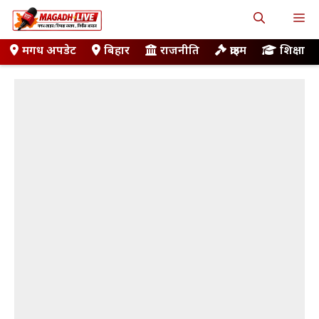
Skip
M
to
content
मगध अपडेट
बिहार
राजनीति
क्राइम
शिक्षा