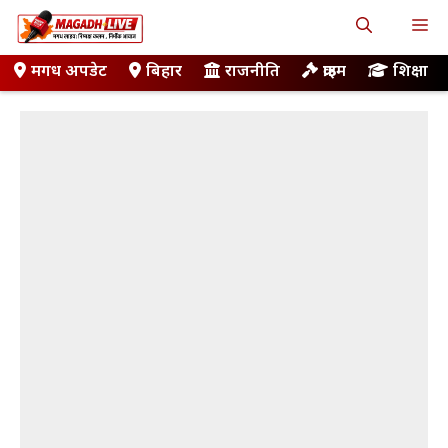
Skip
M
to
content
मगध अपडेट
बिहार
राजनीति
क्राइम
शिक्षा