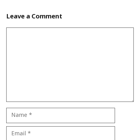
Leave a Comment
Comment
Name
Email