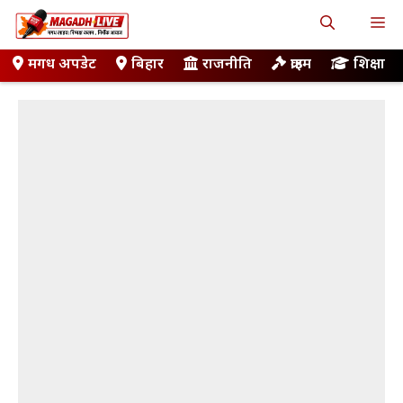
Skip
M
to
content
मगध अपडेट
बिहार
राजनीति
क्राइम
शिक्षा