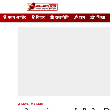
Skip
to
content
मगध अपडेट
बिहार
राजनीति
क्राइम
शिक्षा
GAYA
,
MAGADH