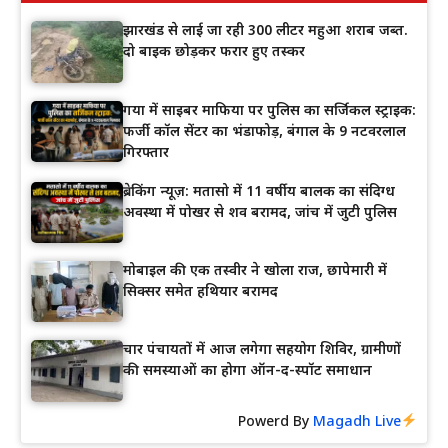
झारखंड से लाई जा रही 300 लीटर महुआ शराब जब्त.
दो बाइक छोड़कर फरार हुए तस्कर
गया में साइबर माफिया पर पुलिस का सर्जिकल स्ट्राइक:
फर्जी कॉल सेंटर का भंडाफोड़, बंगाल के 9 नटवरलाल
गिरफ्तार
ब्रेकिंग न्यूज़: मतासो में 11 वर्षीय बालक का संदिग्ध
अवस्था में पोखर से शव बरामद, जांच में जुटी पुलिस
मोबाइल की एक तस्वीर ने खोला राज, छापेमारी में
सिक्सर समेत हथियार बरामद
चार पंचायतों में आज लगेगा सहयोग शिविर, ग्रामीणों
की समस्याओं का होगा ऑन-द-स्पॉट समाधान
Powerd By
Magadh Live