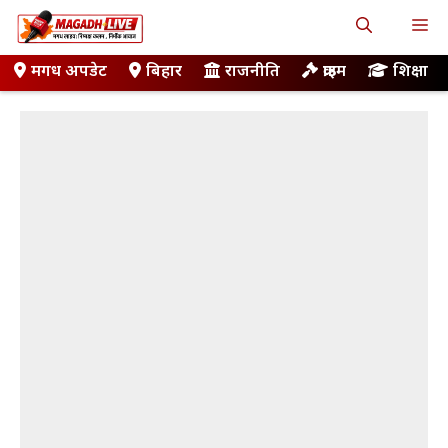
Skip
M
to
content
मगध अपडेट
बिहार
राजनीति
क्राइम
शिक्षा