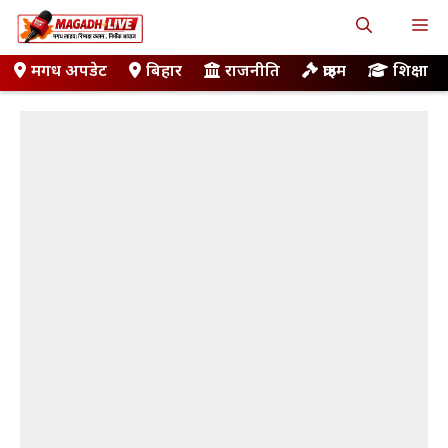
Skip
M
to
content
मगध अपडेट
बिहार
राजनीति
क्राइम
शिक्षा