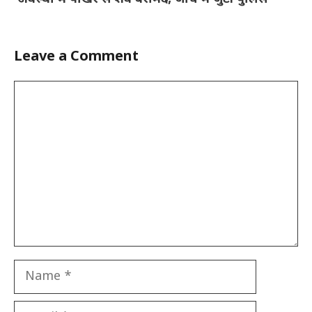
Leave a Comment
Comment
Name
Email