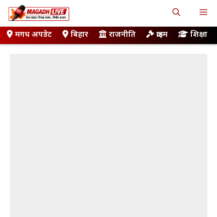
Skip
M
to
content
मगध अपडेट
बिहार
राजनीति
क्राइम
शिक्षा