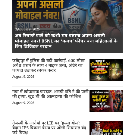
August 9, 2026
अब रिचार्ज वाले को कभी मत बताना अपना असली
मोबाइल नंबर! BSNL का ‘कवच’ फीचर बना महिलाओं के
लिए डिजिटल वरदान
फतेहपुर में पुलिस की बड़ी कार्रवाई: 600 लीटर
अवैध शराब के साथ 4 बाइक जब्त, अंधेरे का
फायदा उठाकर तस्कर फरार
August 9, 2026
गया में खौफनाक वारदात: शराबी पति ने की पत्नी
की हत्या, खुद भी की आत्महत्या की कोशिश
August 9, 2026
तेजस्वी के आरोपों पर LIB का ‘हल्ला बोल’:
बेदाग IPS विकास वैभव पर ओछी सियासत बंद
करे विपक्ष