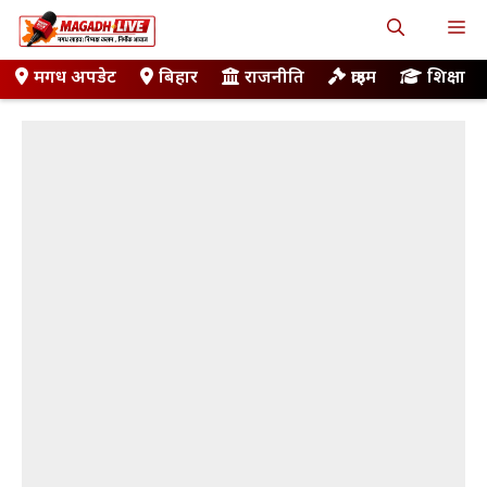
Skip
M
to
content
मगध अपडेट
बिहार
राजनीति
क्राइम
शिक्षा