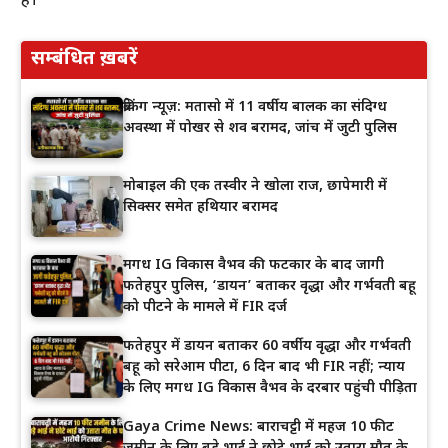
है।
सम्बंधित ख़बरें
ब्रेकिंग न्यूज़: मतासो में 11 वर्षीय बालक का संदिग्ध
अवस्था में पोखर से शव बरामद, जांच में जुटी पुलिस
मोबाइल की एक तस्वीर ने खोला राज, छापेमारी में
सिक्सर समेत हथियार बरामद
मगध IG विकास वैभव की फटकार के बाद जागी
फतेहपुर पुलिस, ‘डायन’ बताकर वृद्धा और गर्भवती बहू
को पीटने के मामले में FIR दर्ज
फतेहपुर में डायन बताकर 60 वर्षीय वृद्धा और गर्भवती
बहू को सरेआम पीटा, 6 दिन बाद भी FIR नहीं; न्याय
के लिए मगध IG विकास वैभव के दरबार पहुंची पीड़िता
Gaya Crime News: बाराचट्टी में महज 10 फीट