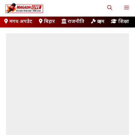
Skip
M
to
content
मगध अपडेट
बिहार
राजनीति
क्राइम
शिक्षा