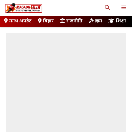
Skip
M
to
content
मगध अपडेट
बिहार
राजनीति
क्राइम
शिक्षा