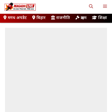
Skip
M
to
content
मगध अपडेट
बिहार
राजनीति
क्राइम
शिक्षा