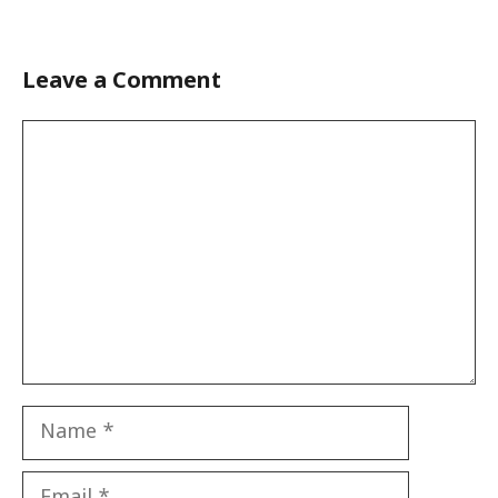
Leave a Comment
Comment
Name
Email