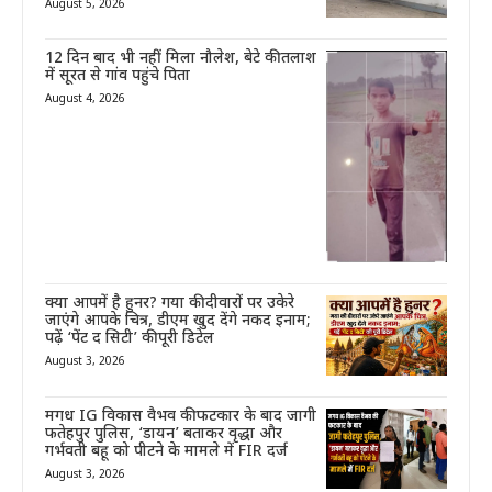
August 5, 2026
12 दिन बाद भी नहीं मिला नौलेश, बेटे की तलाश
में सूरत से गांव पहुंचे पिता
August 4, 2026
क्या आपमें है हुनर? गया की दीवारों पर उकेरे
जाएंगे आपके चित्र, डीएम खुद देंगे नकद इनाम;
पढ़ें ‘पेंट द सिटी’ की पूरी डिटेल
August 3, 2026
मगध IG विकास वैभव की फटकार के बाद जागी
फतेहपुर पुलिस, ‘डायन’ बताकर वृद्धा और
गर्भवती बहू को पीटने के मामले में FIR दर्ज
August 3, 2026