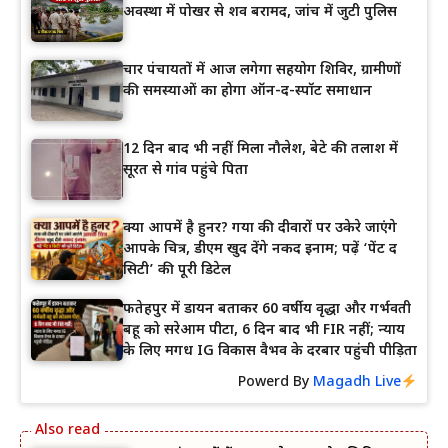
अवस्था में पोखर से शव बरामद, जांच में जुटी पुलिस
चार पंचायतों में आज लगेगा सहयोग शिविर, ग्रामीणों
की समस्याओं का होगा ऑन-द-स्पॉट समाधान
12 दिन बाद भी नहीं मिला नौलेश, बेटे की तलाश में
सूरत से गांव पहुंचे पिता
क्या आपमें है हुनर? गया की दीवारों पर उकेरे जाएंगे
आपके चित्र, डीएम खुद देंगे नकद इनाम; पढ़ें ‘पेंट द
सिटी’ की पूरी डिटेल
फतेहपुर में डायन बताकर 60 वर्षीय वृद्धा और गर्भवती
बहू को सरेआम पीटा, 6 दिन बाद भी FIR नहीं; न्याय
के लिए मगध IG विकास वैभव के दरबार पहुंची पीड़िता
Powerd By
Magadh Live