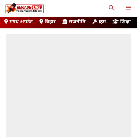
Skip
M
to
content
मगध अपडेट
बिहार
राजनीति
क्राइम
शिक्षा