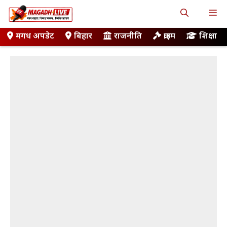
Skip
M
to
content
मगध अपडेट
बिहार
राजनीति
क्राइम
शिक्षा