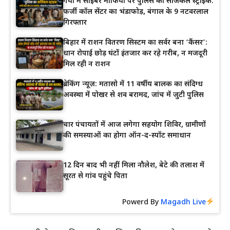
गया में साइबर माफिया पर पुलिस का सर्जिकल स्ट्राइक:
फर्जी कॉल सेंटर का भंडाफोड़, बंगाल के 9 नटवरलाल
गिरफ्तार
बिहार में राशन वितरण सिस्टम का सर्वर बना ‘कैंसर’:
धान रोपाई छोड़ घंटों इंतजार कर रहे गरीब, न मजदूरी
मिल रही न राशन
ब्रेकिंग न्यूज़: मतासो में 11 वर्षीय बालक का संदिग्ध
अवस्था में पोखर से शव बरामद, जांच में जुटी पुलिस
चार पंचायतों में आज लगेगा सहयोग शिविर, ग्रामीणों
की समस्याओं का होगा ऑन-द-स्पॉट समाधान
12 दिन बाद भी नहीं मिला नौलेश, बेटे की तलाश में
सूरत से गांव पहुंचे पिता
Powerd By
Magadh Live