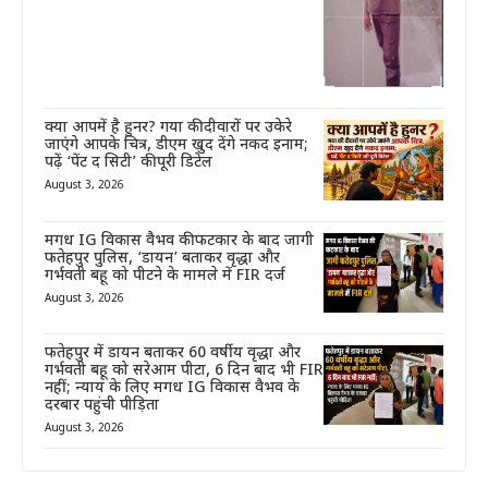
क्या आपमें है हुनर? गया की दीवारों पर उकेरे
जाएंगे आपके चित्र, डीएम खुद देंगे नकद इनाम;
पढ़ें ‘पेंट द सिटी’ की पूरी डिटेल
August 3, 2026
मगध IG विकास वैभव की फटकार के बाद जागी
फतेहपुर पुलिस, ‘डायन’ बताकर वृद्धा और
गर्भवती बहू को पीटने के मामले में FIR दर्ज
August 3, 2026
फतेहपुर में डायन बताकर 60 वर्षीय वृद्धा और
गर्भवती बहू को सरेआम पीटा, 6 दिन बाद भी FIR
नहीं; न्याय के लिए मगध IG विकास वैभव के
दरबार पहुंची पीड़िता
August 3, 2026