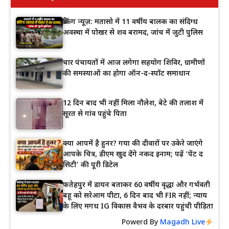
ब्रेकिंग न्यूज़: मतासो में 11 वर्षीय बालक का संदिग्ध
अवस्था में पोखर से शव बरामद, जांच में जुटी पुलिस
चार पंचायतों में आज लगेगा सहयोग शिविर, ग्रामीणों
की समस्याओं का होगा ऑन-द-स्पॉट समाधान
12 दिन बाद भी नहीं मिला नौलेश, बेटे की तलाश में
सूरत से गांव पहुंचे पिता
क्या आपमें है हुनर? गया की दीवारों पर उकेरे जाएंगे
आपके चित्र, डीएम खुद देंगे नकद इनाम; पढ़ें ‘पेंट द
सिटी’ की पूरी डिटेल
फतेहपुर में डायन बताकर 60 वर्षीय वृद्धा और गर्भवती
बहू को सरेआम पीटा, 6 दिन बाद भी FIR नहीं; न्याय
के लिए मगध IG विकास वैभव के दरबार पहुंची पीड़िता
Powerd By
Magadh Live