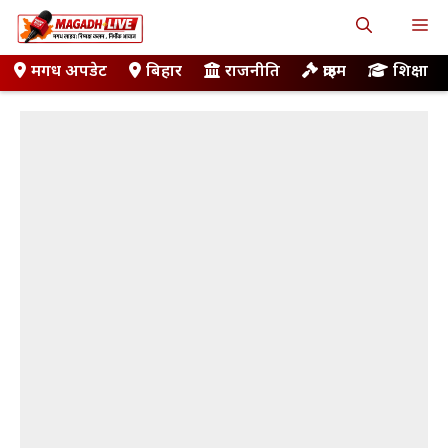
Skip
M
to
content
मगध अपडेट
बिहार
राजनीति
क्राइम
शिक्षा