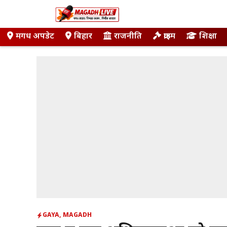
Skip
to
content
मगध अपडेट
बिहार
राजनीति
क्राइम
शिक्षा
GAYA
,
MAGADH