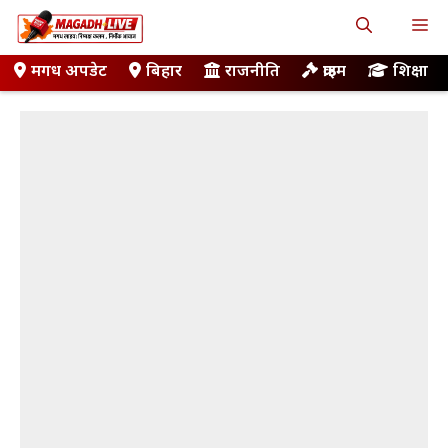
Skip
M
to
content
मगध अपडेट
बिहार
राजनीति
क्राइम
शिक्षा