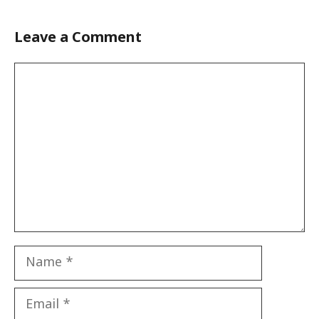
Leave a Comment
Comment
Name
Email