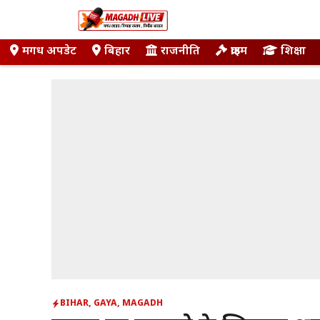
Skip
to
content
मगध अपडेट
बिहार
राजनीति
क्राइम
शिक्षा
BIHAR
,
GAYA
,
MAGADH