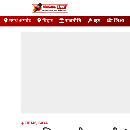
Skip
to
content
मगध अपडेट
बिहार
राजनीति
क्राइम
शिक्षा
CRIME
,
GAYA