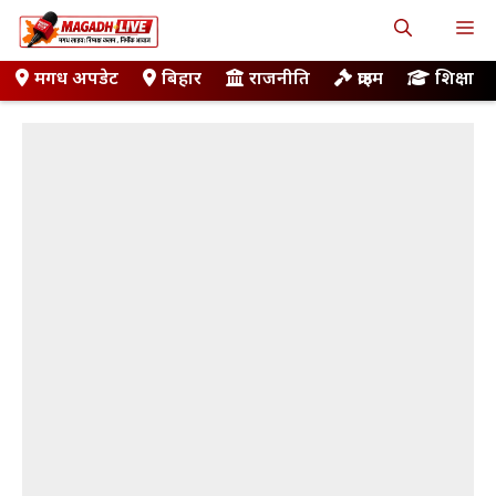
Skip
M
to
content
मगध अपडेट
बिहार
राजनीति
क्राइम
शिक्षा