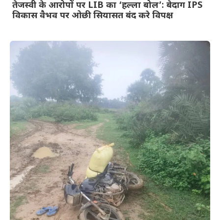
तेजस्वी के आरोपों पर LIB का ‘हल्ला बोल’: बेदाग IPS
विकास वैभव पर ओछी सियासत बंद करे विपक्ष