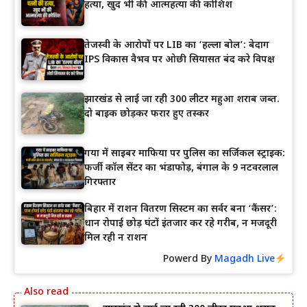
हत्या, खुद भी की आत्महत्या की कोशिश
तेजस्वी के आरोपों पर LIB का ‘हल्ला बोल’: बेदाग
IPS विकास वैभव पर ओछी सियासत बंद करे विपक्ष
झारखंड से लाई जा रही 300 लीटर महुआ शराब जब्त.
दो बाइक छोड़कर फरार हुए तस्कर
गया में साइबर माफिया पर पुलिस का सर्जिकल स्ट्राइक:
फर्जी कॉल सेंटर का भंडाफोड़, बंगाल के 9 नटवरलाल
गिरफ्तार
बिहार में राशन वितरण सिस्टम का सर्वर बना ‘कैंसर’:
धान रोपाई छोड़ घंटों इंतजार कर रहे गरीब, न मजदूरी
मिल रही न राशन
Powerd By
Magadh Live