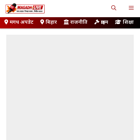
Skip
M
to
content
मगध अपडेट
बिहार
राजनीति
क्राइम
शिक्षा