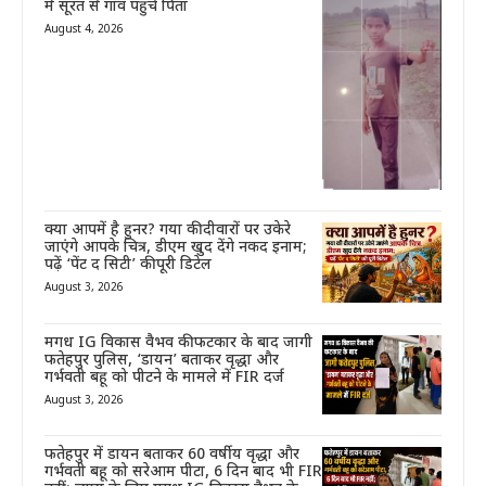
में सूरत से गांव पहुंचे पिता
August 4, 2026
क्या आपमें है हुनर? गया की दीवारों पर उकेरे
जाएंगे आपके चित्र, डीएम खुद देंगे नकद इनाम;
पढ़ें ‘पेंट द सिटी’ की पूरी डिटेल
August 3, 2026
मगध IG विकास वैभव की फटकार के बाद जागी
फतेहपुर पुलिस, ‘डायन’ बताकर वृद्धा और
गर्भवती बहू को पीटने के मामले में FIR दर्ज
August 3, 2026
फतेहपुर में डायन बताकर 60 वर्षीय वृद्धा और
गर्भवती बहू को सरेआम पीटा, 6 दिन बाद भी FIR