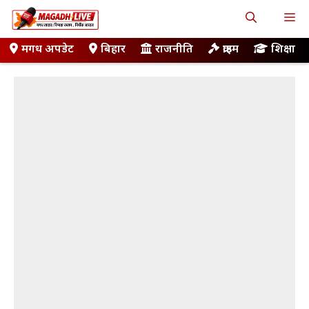
Skip
M
to
content
मगध अपडेट
बिहार
राजनीति
क्राइम
शिक्षा