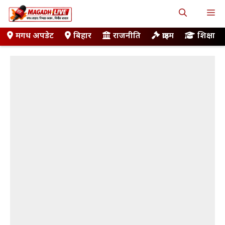
Skip
M
to
content
मगध अपडेट
बिहार
राजनीति
क्राइम
शिक्षा