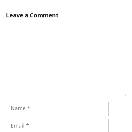
Leave a Comment
Comment
Name
Email