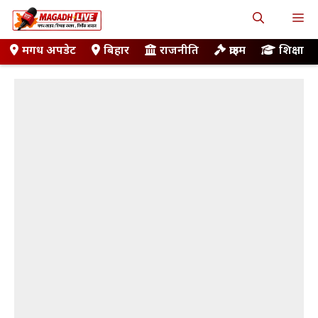
Skip
M
to
content
मगध अपडेट
बिहार
राजनीति
क्राइम
शिक्षा