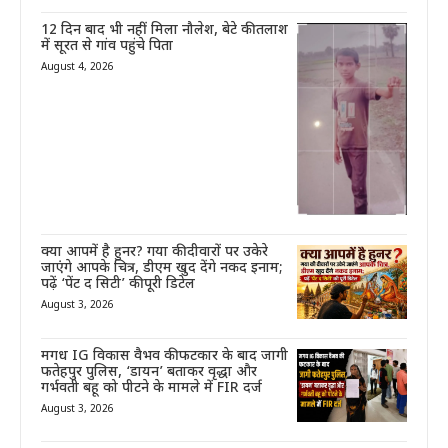
12 दिन बाद भी नहीं मिला नौलेश, बेटे की तलाश
में सूरत से गांव पहुंचे पिता
August 4, 2026
क्या आपमें है हुनर? गया की दीवारों पर उकेरे
जाएंगे आपके चित्र, डीएम खुद देंगे नकद इनाम;
पढ़ें ‘पेंट द सिटी’ की पूरी डिटेल
August 3, 2026
मगध IG विकास वैभव की फटकार के बाद जागी
फतेहपुर पुलिस, ‘डायन’ बताकर वृद्धा और
गर्भवती बहू को पीटने के मामले में FIR दर्ज
August 3, 2026