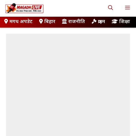
Skip
M
to
content
मगध अपडेट
बिहार
राजनीति
क्राइम
शिक्षा