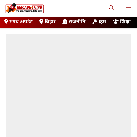
Skip
M
to
content
मगध अपडेट
बिहार
राजनीति
क्राइम
शिक्षा