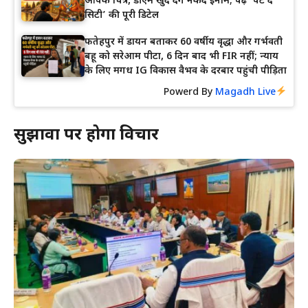
आपके चित्र, डीएम खुद देंगे नकद इनाम; पढ़ें ‘पेंट द
सिटी’ की पूरी डिटेल
फतेहपुर में डायन बताकर 60 वर्षीय वृद्धा और गर्भवती
बहू को सरेआम पीटा, 6 दिन बाद भी FIR नहीं; न्याय
के लिए मगध IG विकास वैभव के दरबार पहुंची पीड़िता
Powerd By
Magadh Live
सुझावों पर होगा विचार