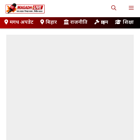
Skip
M
to
content
मगध अपडेट
बिहार
राजनीति
क्राइम
शिक्षा