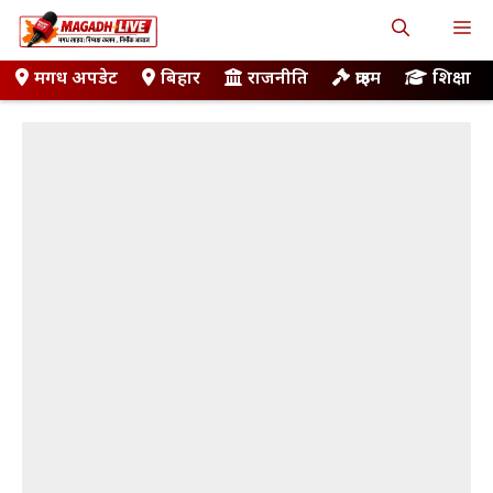
Skip
M
to
content
मगध अपडेट
बिहार
राजनीति
क्राइम
शिक्षा