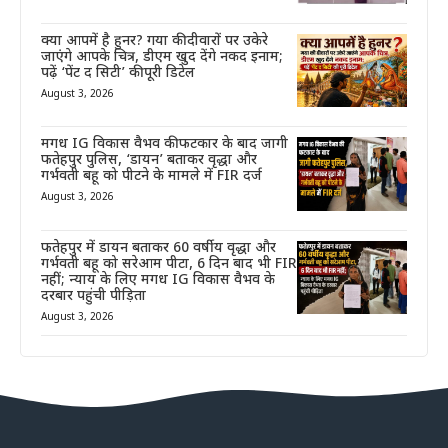
क्या आपमें है हुनर? गया की दीवारों पर उकेरे
जाएंगे आपके चित्र, डीएम खुद देंगे नकद इनाम;
पढ़ें ‘पेंट द सिटी’ की पूरी डिटेल
August 3, 2026
मगध IG विकास वैभव की फटकार के बाद जागी
फतेहपुर पुलिस, ‘डायन’ बताकर वृद्धा और
गर्भवती बहू को पीटने के मामले में FIR दर्ज
August 3, 2026
फतेहपुर में डायन बताकर 60 वर्षीय वृद्धा और
गर्भवती बहू को सरेआम पीटा, 6 दिन बाद भी FIR
नहीं; न्याय के लिए मगध IG विकास वैभव के
दरबार पहुंची पीड़िता
August 3, 2026