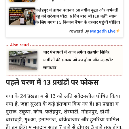
फतेहपुर में डायन बताकर 60 वर्षीय वृद्धा और गर्भवती
बहू को सरेआम पीटा, 6 दिन बाद भी FIR नहीं; न्याय
के लिए मगध IG विकास वैभव के दरबार पहुंची पीड़िता
Powerd By
Magadh Live
चार पंचायतों में आज लगेगा सहयोग शिविर,
ग्रामीणों की समस्याओं का होगा ऑन-द-स्पॉट
समाधान
पहले चरण में 13 प्रखंडों पर फोकस
गया के 24 प्रखंडों में से 13 को अति संवेदनशील घोषित किया
गया है, जहां सुरक्षा के कड़े इंतजाम किए गए हैं। इन प्रखंडों में
गुरारू, टंकुपा, कोच, फतेहपुर, शेरघाटी, मोहनपुर, डोभी,
बाराचट्टी, गुरुआ, इमामगंज, बांकेबाजार और डुमरिया शामिल
हैं। इन क्षेत्रों में मतदान सुबह 7 बजे से दोपहर 3 बजे तक होगा,