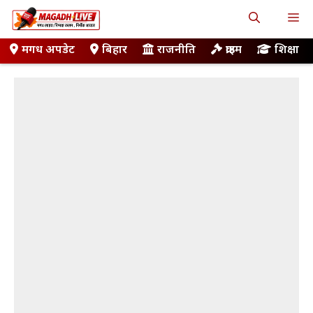
Skip
M
to
content
मगध अपडेट
बिहार
राजनीति
क्राइम
शिक्षा